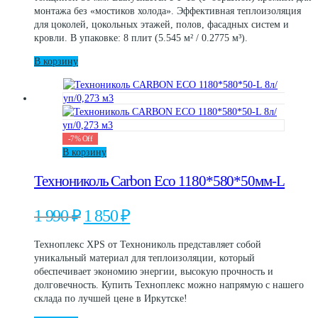
200 ₽.
монтажа без «мостиков холода». Эффективная теплоизоляция
для цоколей, цокольных этажей, полов, фасадных систем и
кровли. В упаковке: 8 плит (5.545 м² / 0.2775 м³).
В корзину
-
7
%
Off
В корзину
Технониколь Carbon Eco 1180*580*50мм-L
Первоначальная
Текущая
1 990
₽
1 850
₽
цена
цена:
составляла
1
Техноплекс XPS от Технониколь представляет собой
1
850 ₽.
уникальный материал для теплоизоляции, который
990 ₽.
обеспечивает экономию энергии, высокую прочность и
долговечность. Купить Техноплекс можно напрямую с нашего
склада по лучшей цене в Иркутске!