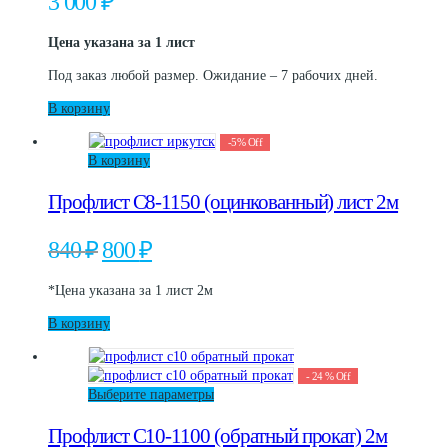
3 000
₽
Цена указана за 1 лист
Под заказ любой размер. Ожидание – 7 рабочих дней.
В корзину
-
5
%
Off
В корзину
Профлист С8-1150 (оцинкованный) лист 2м
Первоначальная
Текущая
840
₽
800
₽
цена
цена:
составляла
800 ₽.
*Цена указана за 1 лист 2м
840 ₽.
В корзину
-
24
%
Off
Этот
Выберите параметры
товар
Профлист С10-1100 (обратный прокат) 2м
имеет