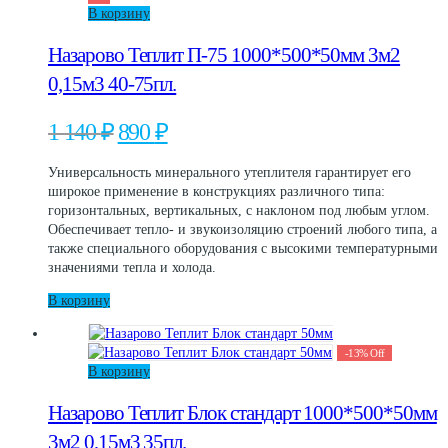
В корзину
Назарово Теплит П-75 1000*500*50мм 3м2
0,15м3 40-75пл.
Первоначальная
Текущая
1 140
₽
890
₽
цена
цена:
составляла
890 ₽.
Универсальность минерального утеплителя гарантирует его
1
широкое применение в конструкциях различного типа:
140 ₽.
горизонтальных, вертикальных, с наклоном под любым углом.
Обеспечивает тепло- и звукоизоляцию строений любого типа, а
также специального оборудования с высокими температурными
значениями тепла и холода.
В корзину
-
13
%
Off
В корзину
Назарово Теплит Блок стандарт 1000*500*50мм
3м2 0,15м3 35пл.