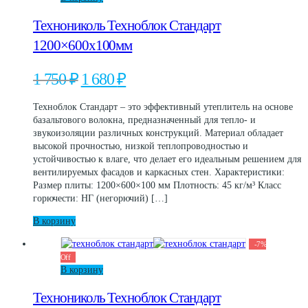
Технониколь Техноблок Стандарт
1200×600х100мм
Первоначальная
Текущая
1 750
₽
1 680
₽
цена
цена:
составляла
1
Техноблок Стандарт – это эффективный утеплитель на основе
1
680 ₽.
базальтового волокна, предназначенный для тепло- и
750 ₽.
звукоизоляции различных конструкций. Материал обладает
высокой прочностью, низкой теплопроводностью и
устойчивостью к влаге, что делает его идеальным решением для
вентилируемых фасадов и каркасных стен. Характеристики:
Размер плиты: 1200×600×100 мм Плотность: 45 кг/м³ Класс
горючести: НГ (негорючий) […]
В корзину
-
7
%
Off
В корзину
Технониколь Техноблок Стандарт