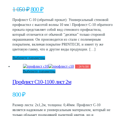
несколько
вариаций.
Первоначальная
Текущая
1 050
₽
800
₽
Опции
цена
цена:
можно
составляла
800 ₽.
Профлист С-10 (обратный прокат): Универсальный стеновой
выбрать
1
профнастил с высотой волны 10 мм.\ Профлист С-10 обратного
на
050 ₽.
проката представляет собой вид стенового профнастила,
странице
который отличается от обычной “десятки” только стороной
товара.
окрашивания. Он производится из стали с полимерным
покрытием, включая покрытие PRINTECH, и имеет ту же
цветовую гамму, что и другие виды продукции. […]
Этот
Выберите параметры
товар
-
24
%
Off
имеет
Этот
Выберите параметры
несколько
товар
вариаций.
Профлист С10-1100 лист 2м
имеет
Опции
несколько
можно
вариаций.
выбрать
800
₽
Опции
на
можно
странице
Размер листа: 2х1,2м, толщина:
0,40мм.
Профлист С-10
выбрать
товара.
является надежным и универсальным материалом, который не
на
только обладает подходящей палитрой цветов, но и
странице