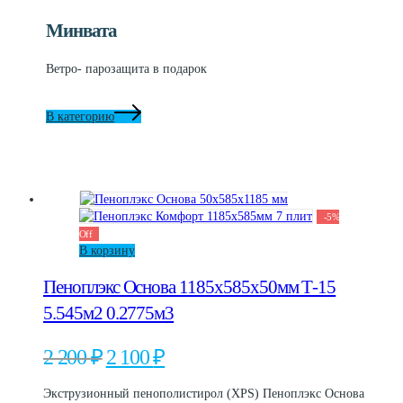
Минвата
Ветро- парозащита в подарок
В категорию
-
5
%
Off
В корзину
Пеноплэкс Основа 1185x585x50мм Т-15
5.545м2 0.2775м3
Первоначальная
Текущая
2 200
₽
2 100
₽
цена
цена:
составляла
2
Экструзионный пенополистирол (XPS) Пеноплэкс Основа
2
100 ₽.