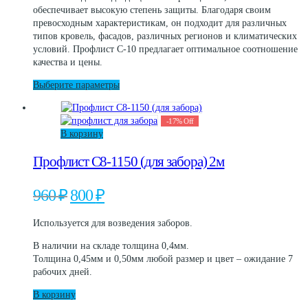
обеспечивает высокую степень защиты. Благодаря своим
товара.
превосходным характеристикам, он подходит для различных
типов кровель, фасадов, различных регионов и климатических
условий. Профлист С-10 предлагает оптимальное соотношение
качества и цены.
Этот
Выберите параметры
товар
имеет
-
17
%
Off
несколько
В корзину
вариаций.
Опции
Профлист C8-1150 (для забора) 2м
можно
выбрать
на
Первоначальная
Текущая
960
₽
800
₽
странице
цена
цена:
товара.
составляла
800 ₽.
Используется для возведения заборов.
960 ₽.
В наличии на складе толщина 0,4мм.
Толщина 0,45мм и 0,50мм любой размер и цвет – ожидание 7
рабочих дней.
В корзину