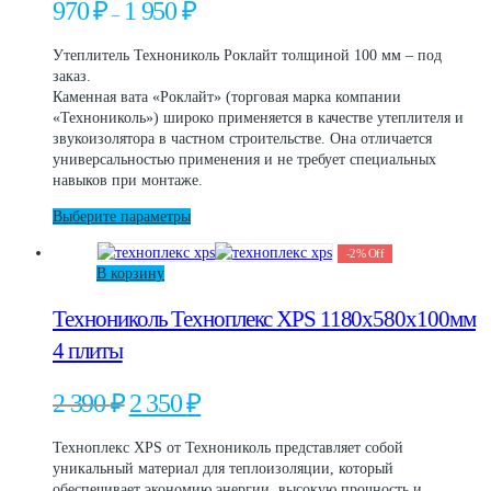
Диапазон
970
₽
1 950
₽
можно
–
цен:
выбрать
970 ₽
на
Утеплитель Технониколь Роклайт толщиной 100 мм – под
–
странице
заказ.
1
товара.
Каменная вата «Роклайт» (торговая марка компании
950 ₽
«Технониколь») широко применяется в качестве утеплителя и
звукоизолятора в частном строительстве. Она отличается
универсальностью применения и не требует специальных
навыков при монтаже.
Этот
Выберите параметры
товар
-
2
%
Off
имеет
В корзину
несколько
вариаций.
Технониколь Техноплекс XPS 1180х580х100мм
Опции
можно
4 плиты
выбрать
на
Первоначальная
Текущая
2 390
₽
2 350
₽
странице
цена
цена:
товара.
составляла
2
Техноплекс XPS от Технониколь представляет собой
2
350 ₽.
уникальный материал для теплоизоляции, который
390 ₽.
обеспечивает экономию энергии, высокую прочность и