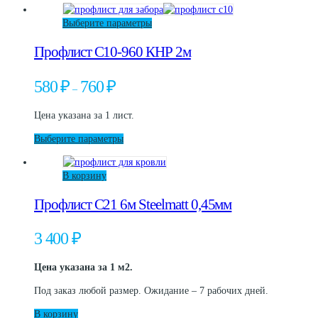
Этот
Выберите параметры
товар
Профлист С10-960 КНР 2м
имеет
несколько
вариаций.
Диапазон
580
₽
760
₽
–
Опции
цен:
можно
580 ₽
Цена указана за 1 лист.
выбрать
–
на
760 ₽
Этот
Выберите параметры
странице
товар
товара.
имеет
В корзину
несколько
вариаций.
Профлист С21 6м Steelmatt 0,45мм
Опции
можно
выбрать
3 400
₽
на
странице
Цена указана за 1 м2.
товара.
Под заказ любой размер. Ожидание – 7 рабочих дней.
В корзину