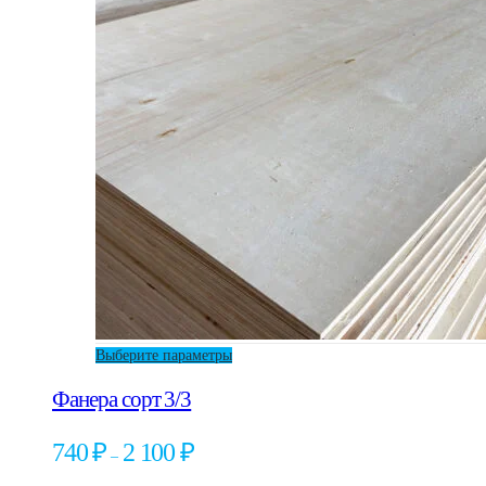
Этот
Выберите параметры
товар
Фанера сорт 3/3
имеет
несколько
вариаций.
Диапазон
740
₽
2 100
₽
–
Опции
цен:
можно
740 ₽