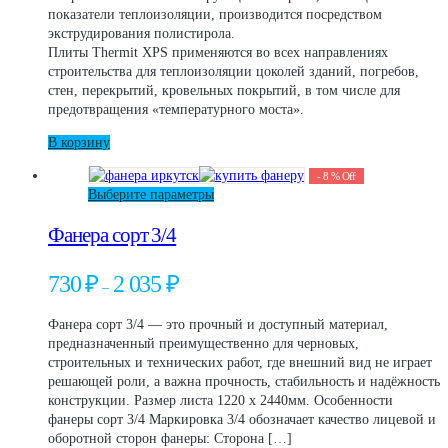
2
950 ₽.
показатели теплоизоляции, производится посредством
100 ₽.
экструдирования полистирола.
Плиты Thermit XPS применяются во всех направлениях
строительства для теплоизоляции цоколей зданий, погребов,
стен, перекрытий, кровельных покрытий, в том числе для
предотвращения «температурного моста».
В корзину
-
8
%
Off
Этот
Выберите параметры
товар
Фанера сорт 3/4
имеет
несколько
вариаций.
Диапазон
730
₽
2 035
₽
–
Опции
цен:
можно
730 ₽
Фанера сорт 3/4 — это прочный и доступный материал,
выбрать
–
предназначенный преимущественно для черновых,
на
2
строительных и технических работ, где внешний вид не играет
странице
035 ₽
решающей роли, а важна прочность, стабильность и надёжность
товара.
конструкции. Размер листа 1220 х 2440мм. Особенности
фанеры сорт 3/4 Маркировка 3/4 обозначает качество лицевой и
оборотной сторон фанеры: Сторона […]