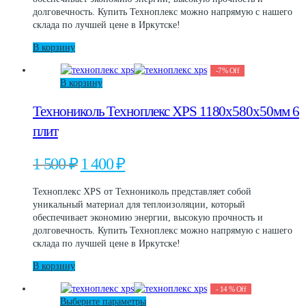
долговечность. Купить Техноплекс можно напрямую с нашего
склада по лучшей цене в Иркутске!
В корзину
-
7
%
Off
В корзину
Технониколь Техноплекс XPS 1180х580х50мм 6
плит
Первоначальная
Текущая
1 500
₽
1 400
₽
цена
цена:
составляла
1
Техноплекс XPS от Технониколь представляет собой
1
400 ₽.
уникальный материал для теплоизоляции, который
500 ₽.
обеспечивает экономию энергии, высокую прочность и
долговечность. Купить Техноплекс можно напрямую с нашего
склада по лучшей цене в Иркутске!
В корзину
-
14
%
Off
Этот
Выберите параметры