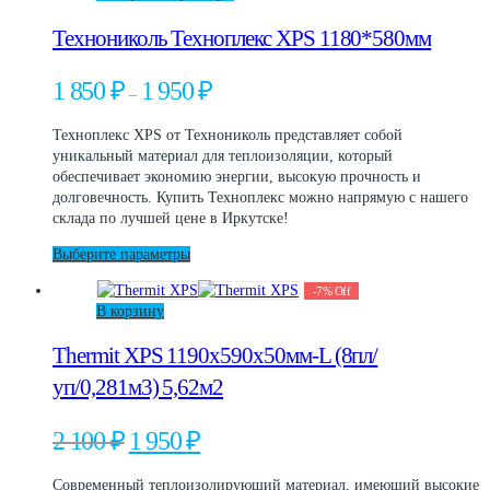
товар
Технониколь Техноплекс XPS 1180*580мм
имеет
несколько
вариаций.
Диапазон
1 850
₽
1 950
₽
–
Опции
цен:
можно
1
Техноплекс XPS от Технониколь представляет собой
выбрать
850 ₽
уникальный материал для теплоизоляции, который
на
–
обеспечивает экономию энергии, высокую прочность и
странице
1
долговечность. Купить Техноплекс можно напрямую с нашего
товара.
950 ₽
склада по лучшей цене в Иркутске!
Этот
Выберите параметры
товар
-
7
%
Off
имеет
В корзину
несколько
вариаций.
Thermit XPS 1190х590х50мм-L (8пл/
Опции
можно
уп/0,281м3) 5,62м2
выбрать
на
Первоначальная
Текущая
2 100
₽
1 950
₽
странице
цена
цена:
товара.
составляла
1
Современный теплоизолирующий материал, имеющий высокие