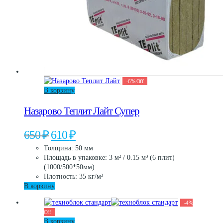
-
6
%
Off
В корзину
Назарово Теплит Лайт Супер
Первоначальная
Текущая
650
₽
610
₽
цена
цена:
Толщина: 50 мм
составляла
610 ₽.
Площадь в упаковке: 3 м² / 0.15 м³ (6 плит)
650 ₽.
(1000/500*50мм)
Плотность: 35 кг/м³
В корзину
-
4
%
Off
В корзину