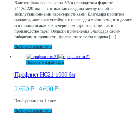
Влагостойкая фанера сорта 3/3 в стандартном формате
выбрать
–
2440х1220 мм — это золотая середина между ценой и
на
2
эксплуатационными характеристиками. Благодаря пропитке
странице
100 ₽
смолами, материал устойчив к перепадам влажности, что делает
товара.
его незаменимым как в черновом строительстве, так и в
производстве тары. Области применения Благодаря своим
габаритам и прочности, фанера этого сорта широко […]
Этот
Выберите параметры
товар
имеет
Этот
Выберите параметры
несколько
товар
вариаций.
Профлист НС21-1000 6м
имеет
Опции
несколько
можно
вариаций.
выбрать
Диапазон
2 650
₽
4 600
₽
–
Опции
на
цен:
можно
странице
2
Цена указана за 1 лист.
выбрать
товара.
650 ₽
на
–
Этот
Выберите параметры
странице
4
товар
товара.
600 ₽
имеет
несколько
вариаций.