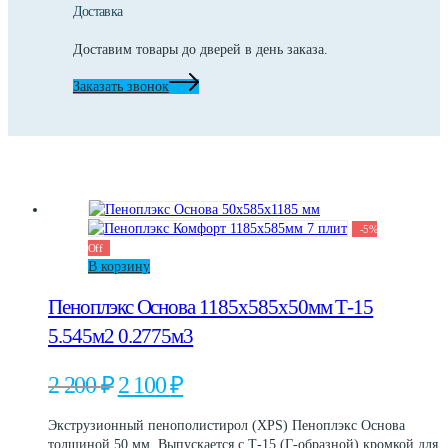
Доставка
Доставим товары до дверей в день заказа.
Заказать звонок
-
5
%
Off
В корзину
Пеноплэкс Основа 1185x585x50мм Т-15
5.545м2 0.2775м3
Первоначальная
Текущая
2 200
₽
2 100
₽
цена
цена:
составляла
2
Экструзионный пенополистирол (XPS) Пеноплэкс Основа
2
100 ₽.
толщиной 50 мм. Выпускается с Т-15 (Г-образной) кромкой для