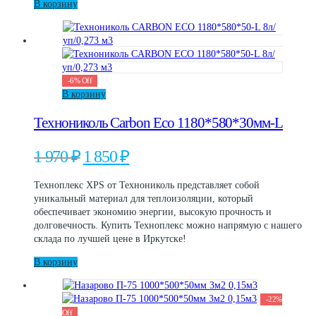
В корзину
-
6
%
Off
В корзину
Технониколь Carbon Eco 1180*580*30мм-L
Первоначальная
Текущая
1 970
₽
1 850
₽
цена
цена:
составляла
1
Техноплекс XPS от Технониколь представляет собой
1
850 ₽.
уникальный материал для теплоизоляции, который
970 ₽.
обеспечивает экономию энергии, высокую прочность и
долговечность. Купить Техноплекс можно напрямую с нашего
склада по лучшей цене в Иркутске!
В корзину
-
22
%
Off