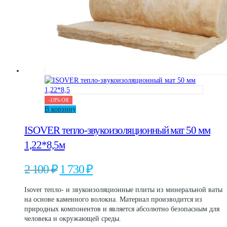
-
18
%
Off
В корзину
ISOVER тепло-звукоизоляционный мат 50 мм
1,22*8,5м
Первоначальная
Текущая
2 100
₽
1 730
₽
цена
цена:
составляла
1
Isover тепло- и звукоизоляционные плиты из минеральной ваты
2
730 ₽.
на основе каменного волокна. Материал производится из
100 ₽.
природных компонентов и является абсолютно безопасным для
человека и окружающей среды.