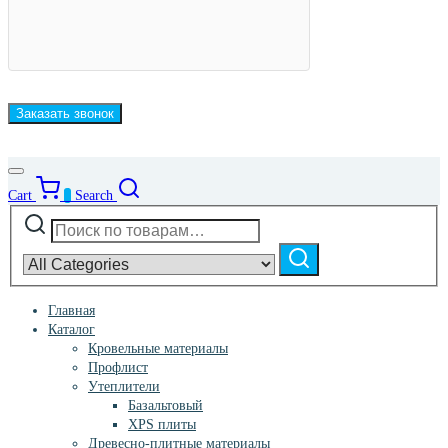
Cart
0
Search
Искать:
Narrow
by
Поиск
category:
Главная
Каталог
Кровельные материалы
Профлист
Утеплители
Базальтовый
XPS плиты
Древесно-плитные материалы