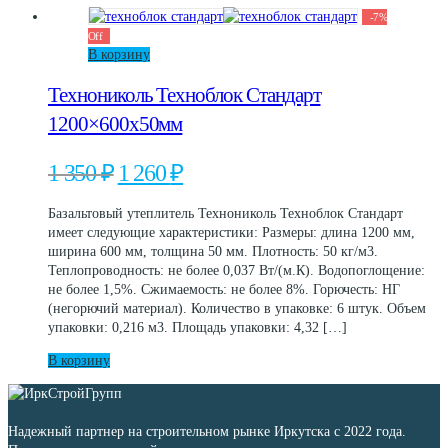
-
7
%
Off
В корзину
Технониколь Техноблок Стандарт
1200×600х50мм
Первоначальная
Текущая
1 350
₽
1 260
₽
цена
цена:
составляла
1
Базальтовый утеплитель Технониколь Техноблок Стандарт
1
260 ₽.
имеет следующие характеристики: Размеры: длина 1200 мм,
350 ₽.
ширина 600 мм, толщина 50 мм. Плотность: 50 кг/м3.
Теплопроводность: не более 0,037 Вт/(м.К). Водопоглощение:
не более 1,5%. Сжимаемость: не более 8%. Горючесть: НГ
(негорючий материал). Количество в упаковке: 6 штук. Объем
упаковки: 0,216 м3. Площадь упаковки: 4,32 […]
В корзину
Надежный партнер на строительном рынке Иркутска с 2022 года.