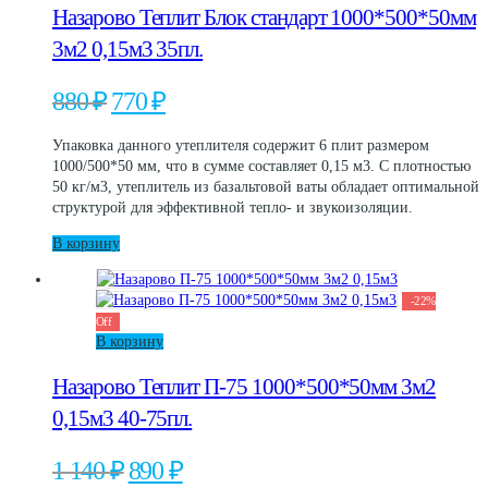
Назарово Теплит Блок стандарт 1000*500*50мм
3м2 0,15м3 35пл.
Первоначальная
Текущая
880
₽
770
₽
цена
цена:
составляла
770 ₽.
Упаковка данного утеплителя содержит 6 плит размером
880 ₽.
1000/500*50 мм, что в сумме составляет 0,15 м3. С плотностью
50 кг/м3, утеплитель из базальтовой ваты обладает оптимальной
структурой для эффективной тепло- и звукоизоляции.
В корзину
-
22
%
Off
В корзину
Назарово Теплит П-75 1000*500*50мм 3м2
0,15м3 40-75пл.
Первоначальная
Текущая
1 140
₽
890
₽
цена
цена: