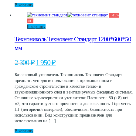
В корзину
-
15
%
Off
В корзину
Технониколь Техновент Стандарт 1200*600*50
мм
Первоначальная
Текущая
2 300
₽
1 950
₽
цена
цена:
составляла
1
Базальтовый утеплитель Технониколь Техновент Стандарт
2
950 ₽.
предназначен для использования в промышленном и
300 ₽.
гражданском строительстве в качестве тепло- и
звукоизоляционного слоя в вентилируемых фасадных системах.
Основные характеристики утеплителя: Плотность: 80 (±8) кг/
м3, что гарантирует его прочность и долговечность. Горючесть:
НГ (негорючий материал), обеспечивает безопасность при
использовании. Вид конструкции: предназначен для
использования на […]
В корзину