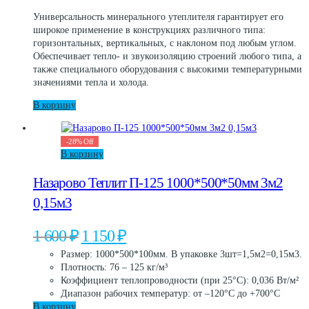
составляла
890 ₽.
Универсальность минерального утеплителя гарантирует его
1
широкое применение в конструкциях различного типа:
140 ₽.
горизонтальных, вертикальных, с наклоном под любым углом.
Обеспечивает тепло- и звукоизоляцию строений любого типа, а
также специального оборудования с высокими температурными
значениями тепла и холода.
В корзину
-
28
%
Off
В корзину
Назарово Теплит П-125 1000*500*50мм 3м2
0,15м3
Первоначальная
Текущая
1 600
₽
1 150
₽
цена
цена:
Размер: 1000*500*100мм. В упаковке 3шт=1,5м2=0,15м3.
составляла
1
Плотность: 76 – 125 кг/м³
1
150 ₽.
Коэффициент теплопроводности (при 25°C): 0,036 Вт/м²
600 ₽.
Диапазон рабочих температур: от –120°C до +700°C
В корзину