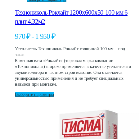
товар
Технониколь Роклайт 1200х600х50-100 мм 6
имеет
несколько
плит 4.32м2
вариаций.
Опции
Диапазон
970
₽
1 950
₽
можно
–
цен:
выбрать
970 ₽
на
Утеплитель Технониколь Роклайт толщиной 100 мм – под
–
странице
заказ.
1
товара.
Каменная вата «Роклайт» (торговая марка компании
950 ₽
«Технониколь») широко применяется в качестве утеплителя и
звукоизолятора в частном строительстве. Она отличается
универсальностью применения и не требует специальных
навыков при монтаже.
Этот
Выберите параметры
товар
имеет
несколько
вариаций.
Опции
можно
выбрать