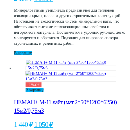
цена
цена:
составляла
1
Минераловатный утеплитель предназначен для тепловой
2
900 ₽.
изоляции крыш, полов и других строительных конструкций.
100 ₽.
Изготовлен из экологически чистой минеральной ваты, что
обеспечивает высокие теплоизоляционные свойства и
негорючесть материала. Поставляется в удобных рулонах, легко
монтируется и обрезается. Подходит для широкого спектра
строительных и ремонтных работ.
В корзину
-
27
%
Off
В корзину
НЕМАН+ М-11 лайт (мат 2*50*1200*6250)
15м2/0,75м3
Первоначальная
Текущая
1 440
₽
1 050
₽
цена
цена: