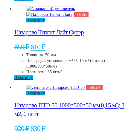
-
6
%
Off
В корзину
Назарово Теплит Лайт Супер
Первоначальная
Текущая
650
₽
610
₽
цена
цена:
Толщина: 50 мм
составляла
610 ₽.
Площадь в упаковке: 3 м² / 0.15 м³ (6 плит)
650 ₽.
(1000/500*50мм)
Плотность: 35 кг/м³
В корзину
-
10
%
Off
В корзину
Назарово ПТЭ-50 1000*500*50 мм 0,15 м3; 3
м2, 6 плит
Первоначальная
Текущая
920
₽
830
₽
цена
цена: