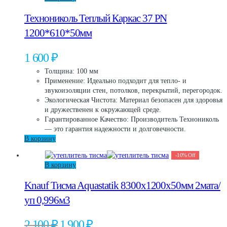
Технониколь Теплый Каркас 37 PN
1200*610*50мм
1 600
₽
Толщина: 100 мм
Применение: Идеально подходит для тепло- и
звукоизоляции стен, потолков, перекрытий, перегородок.
Экологическая Чистота: Материал безопасен для здоровья
и дружественен к окружающей среде.
Гарантированное Качество: Производитель Технониколь
— это гарантия надежности и долговечности.
В корзину
-
10
%
Off
В корзину
Knauf Тисма Aquastatik 8300х1200х50мм 2мата/
уп 0,996м3
Первоначальная
Текущая
2 100
₽
1 900
₽