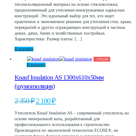
1
600 ₽.
теплоизоляционный материал на основе стекловолокна,
800 ₽.
предназначенный для утепления ненагружаемых каркасных
конструкций. Это идеальный выбор для тех, кто ищет
практичное и экономичное решение для утепления стен, крыш,
перекрытий и других ограждающих конструкций в частных
домах, дачах, банях и хозяйственных постройках.
Характеристики: Размер плиты: […]
В корзину
-
11
%
Off
В корзину
Knauf Insulation АS 1300х610х50мм
(шумоизоляция)
Первоначальная
Текущая
2 350
₽
2 100
₽
цена
цена:
составляла
2
Утеплитель Knauf Insulation АS – современный утеплитель на
2
100 ₽.
основе минеральной ваты, разработанный для
350 ₽.
профессионального использования в строительстве.
Производится по экологичной технологии ECOSE®, не