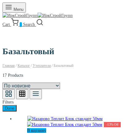
Menu
Cart
0
Search
Базальтовый
Главная
/
Каталог
/
Утеплители
/
Базальтовый
17 Products
Filters
Done
-
13
%
Off
В корзину