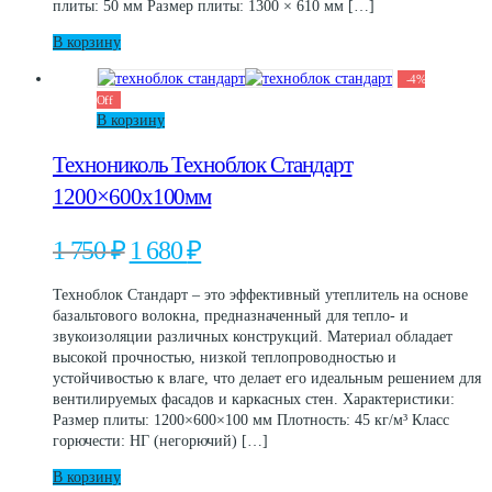
плиты: 50 мм Размер плиты: 1300 × 610 мм […]
В корзину
-
4
%
Off
В корзину
Технониколь Техноблок Стандарт
1200×600х100мм
Первоначальная
Текущая
1 750
₽
1 680
₽
цена
цена:
составляла
1
Техноблок Стандарт – это эффективный утеплитель на основе
1
680 ₽.
базальтового волокна, предназначенный для тепло- и
750 ₽.
звукоизоляции различных конструкций. Материал обладает
высокой прочностью, низкой теплопроводностью и
устойчивостью к влаге, что делает его идеальным решением для
вентилируемых фасадов и каркасных стен. Характеристики:
Размер плиты: 1200×600×100 мм Плотность: 45 кг/м³ Класс
горючести: НГ (негорючий) […]
В корзину