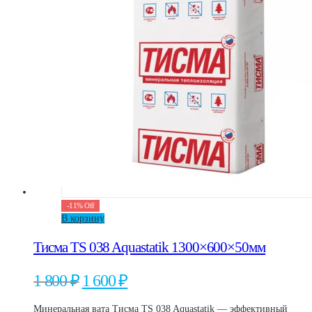
на
странице
товара.
-
11
%
Off
В корзину
Тисма TS 038 Aquastatik 1300×600×50мм
Первоначальная
Текущая
1 800
₽
1 600
₽
цена
цена:
составляла
1
Минеральная вата Тисма TS 038 Aquastatik — эффективный