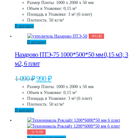
Размер Плиты: 1000 х 2000 х 50 мм
составляла
830 ₽.
Объем в Упаковке: 0,15 м³
920 ₽.
Площадь в Упаковке: 3 м² (6 плит)
Плотность: 50 кг/м³
В корзину
-
9
%
Off
В корзину
Назарово ПТЭ-75 1000*500*50 мм 0,15 м3; 3
м2, 6 плит
Первоначальная
Текущая
1 090
₽
990
₽
цена
цена:
Размер Плиты: 1000 х 2000 х 50 мм
составляла
990 ₽.
Объем в Упаковке: 0,15 м³
1
Площадь в Упаковке: 3 м² (6 плит)
090 ₽.
Плотность: 50 кг/м³
В корзину
-
11
%
Off
Этот
Выберите параметры