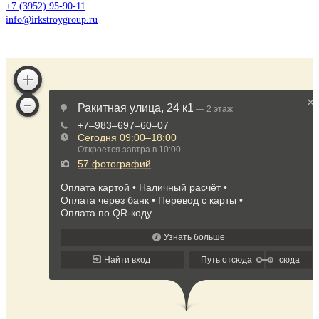
+7 (3952) 95-90-11
info@irkstroygroup.ru