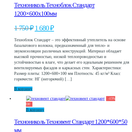
Технониколь Техноблок Стандарт
1200×600х100мм
Первоначальная
Текущая
1 750
₽
1 680
₽
цена
цена:
составляла
1
Техноблок Стандарт – это эффективный утеплитель на основе
1
680 ₽.
базальтового волокна, предназначенный для тепло- и
750 ₽.
звукоизоляции различных конструкций. Материал обладает
высокой прочностью, низкой теплопроводностью и
устойчивостью к влаге, что делает его идеальным решением для
вентилируемых фасадов и каркасных стен. Характеристики:
Размер плиты: 1200×600×100 мм Плотность: 45 кг/м³ Класс
горючести: НГ (негорючий) […]
В корзину
-
15
%
Off
В корзину
Технониколь Техновент Стандарт 1200*600*50
мм