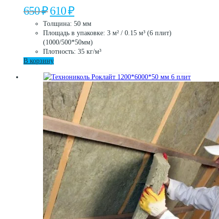
Первоначальная
Текущая
650
₽
610
₽
цена
цена:
Толщина: 50 мм
составляла
610 ₽.
Площадь в упаковке: 3 м² / 0.15 м³ (6 плит)
650 ₽.
(1000/500*50мм)
Плотность: 35 кг/м³
В корзину