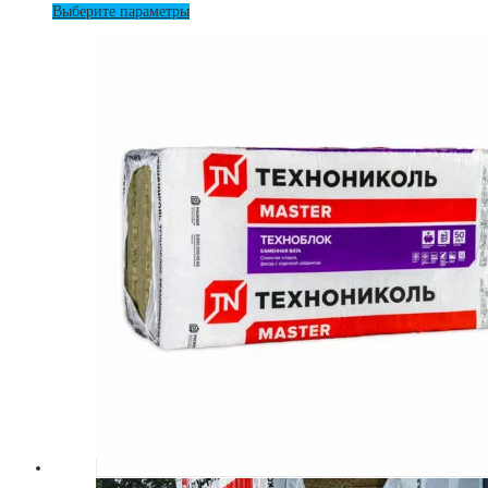
Этот
Выберите параметры
товар
имеет
несколько
вариаций.
Опции
можно
выбрать
на
странице
товара.