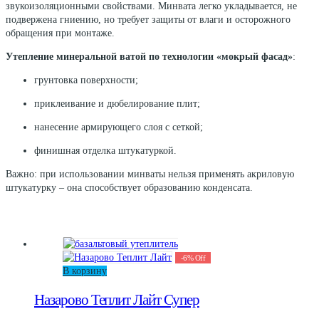
выбрать
звукоизоляционными свойствами. Минвата легко укладывается, не
на
подвержена гниению, но требует защиты от влаги и осторожного
странице
обращения при монтаже.
товара.
Утепление минеральной ватой по технологии «мокрый фасад»
:
грунтовка поверхности;
приклеивание и дюбелирование плит;
нанесение армирующего слоя с сеткой;
финишная отделка штукатуркой.
Важно: при использовании минваты нельзя применять акриловую
штукатурку – она способствует образованию конденсата.
-
6
%
Off
В корзину
Назарово Теплит Лайт Супер