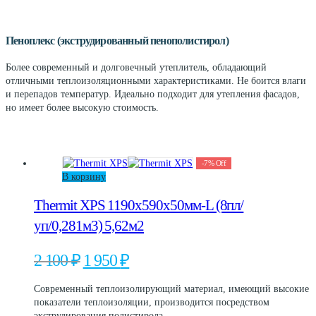
на
имеет
920 ₽
странице
несколько
товара.
вариаций.
Пеноплекс (экструдированный пенополистирол)
Опции
можно
Более современный и долговечный утеплитель, обладающий
выбрать
отличными теплоизоляционными характеристиками. Не боится влаги
на
и перепадов температур. Идеально подходит для утепления фасадов,
странице
но имеет более высокую стоимость.
товара.
-
7
%
Off
В корзину
Thermit XPS 1190х590х50мм-L (8пл/
уп/0,281м3) 5,62м2
Первоначальная
Текущая
2 100
₽
1 950
₽
цена
цена:
составляла
1
Современный теплоизолирующий материал, имеющий высокие
2
950 ₽.
показатели теплоизоляции, производится посредством
100 ₽.
экструдирования полистирола.