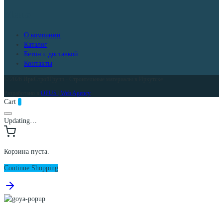
Меню
О компании
Каталог
Бетон с доставкой
Контакты
© 2026 ИркСтройГрупп - Строительные материалы в Иркутске
Разработано в
OPUS | Web Agency
Cart
0
Updating…
Корзина пуста.
Continue Shopping