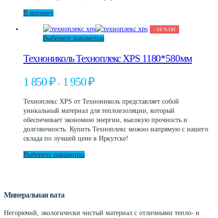
В корзину
-
14
%
Off
Этот
Выберите параметры
товар
Технониколь Техноплекс XPS 1180*580мм
имеет
несколько
вариаций.
Диапазон
1 850
₽
1 950
₽
–
Опции
цен:
можно
1
Техноплекс XPS от Технониколь представляет собой
выбрать
850 ₽
уникальный материал для теплоизоляции, который
на
–
обеспечивает экономию энергии, высокую прочность и
странице
1
долговечность. Купить Техноплекс можно напрямую с нашего
товара.
950 ₽
склада по лучшей цене в Иркутске!
Этот
Выберите параметры
товар
имеет
несколько
вариаций.
Минеральная вата
Опции
можно
Негорючий, экологически чистый материал с отличными тепло- и