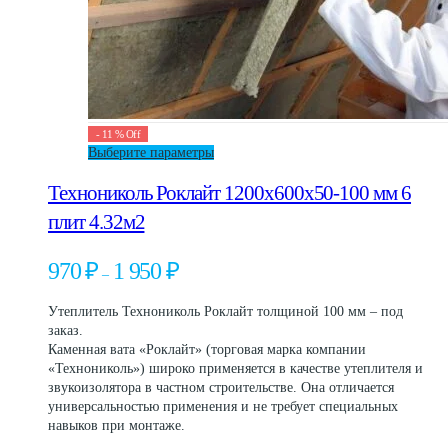
-
11
%
Off
Этот
Выберите параметры
товар
Технониколь Роклайт 1200х600х50-100 мм 6
имеет
несколько
плит 4.32м2
вариаций.
Опции
Диапазон
970
₽
1 950
₽
можно
–
цен:
выбрать
970 ₽
на
Утеплитель Технониколь Роклайт толщиной 100 мм – под
–
странице
заказ.
1
товара.
Каменная вата «Роклайт» (торговая марка компании
950 ₽
«Технониколь») широко применяется в качестве утеплителя и
звукоизолятора в частном строительстве. Она отличается
универсальностью применения и не требует специальных
навыков при монтаже.