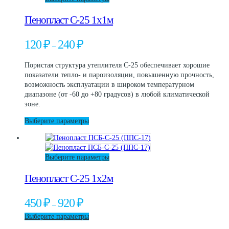
товар
Пенопласт С-25 1х1м
имеет
несколько
вариаций.
Диапазон
120
₽
240
₽
–
Опции
цен:
можно
120 ₽
Пористая структура утеплителя С-25 обеспечивает хорошие
выбрать
–
показатели тепло- и пароизоляции, повышенную прочность,
на
240 ₽
возможность эксплуатации в широком температурном
странице
диапазоне (от -60 до +80 градусов) в любой климатической
товара.
зоне.
Этот
Выберите параметры
товар
имеет
несколько
Этот
Выберите параметры
вариаций.
товар
Опции
Пенопласт С-25 1х2м
имеет
можно
несколько
выбрать
вариаций.
на
Диапазон
450
₽
920
₽
–
Опции
странице
цен:
можно
Этот
Выберите параметры
товара.
450 ₽
выбрать
товар
–