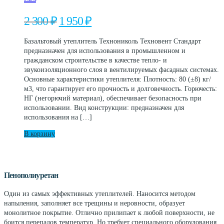
Первоначальная
Текущая
2 300
₽
1 950
₽
цена
цена:
составляла
1
Базальтовый утеплитель Технониколь Техновент Стандарт
2
950 ₽.
предназначен для использования в промышленном и
300 ₽.
гражданском строительстве в качестве тепло- и
звукоизоляционного слоя в вентилируемых фасадных системах.
Основные характеристики утеплителя: Плотность: 80 (±8) кг/
м3, что гарантирует его прочность и долговечность. Горючесть:
НГ (негорючий материал), обеспечивает безопасность при
использовании. Вид конструкции: предназначен для
использования на […]
В корзину
Пенополиуретан
Один из самых эффективных утеплителей. Наносится методом
напыления, заполняет все трещины и неровности, образует
монолитное покрытие. Отлично прилипает к любой поверхности, не
боится перепадов температур. Но требует специального оборудования,