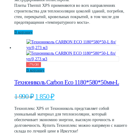
Плиты Thermit XPS применяются во всех направлениях
строительства для теплоизоляции цоколей зданий, погребов,
стен, перекрытий, кровельных покрытий, в том числе для
предотвращения «температурного моста».
В корзину
-
7
%
Off
В корзину
Технониколь Carbon Eco 1180*580*50мм-L
Первоначальная
Текущая
1 990
₽
1 850
₽
цена
цена:
составляла
1
Техноплекс XPS от Технониколь представляет собой
1
850 ₽.
уникальный материал для теплоизоляции, который
990 ₽.
обеспечивает экономию энергии, высокую прочность и
долговечность. Купить Техноплекс можно напрямую с нашего
склада по лучшей цене в Иркутске!