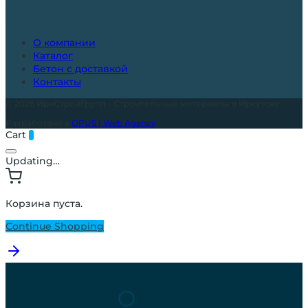
Меню
О компании
Каталог
Бетон с доставкой
Контакты
© 2026 ИркСтройГрупп - Строительные материалы в Иркутске
Разработано в
OPUS | Web Agency
Cart
0
Updating…
Корзина пуста.
Continue Shopping