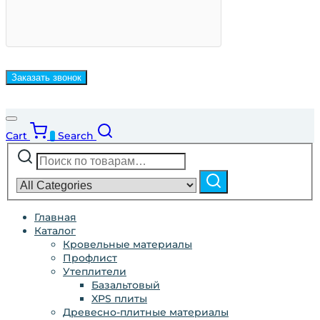
Cart
Search
0
Искать:
Narrow
by
Поиск
category:
Главная
Каталог
Кровельные материалы
Профлист
Утеплители
Базальтовый
XPS плиты
Древесно-плитные материалы