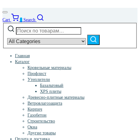
Cart
0
Search
Искать:
Narrow
by
Поиск
category:
Главная
Каталог
Кровельные материалы
Профлист
Утеплители
Базальтовый
XPS плиты
Древесно-плитные материалы
Ветровлагозащита
Кирпич
Газобетон
Строительство
Окна
Другие товары
Оплата и доставка