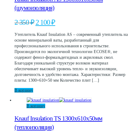
(шумоизоляция)
Первоначальная
Текущая
2 350
₽
2 100
₽
цена
цена:
составляла
2
Утеплитель Knauf Insulation АS – современный утеплитель на
2
100 ₽.
основе минеральной ваты, разработанный для
350 ₽.
профессионального использования в строительстве.
Производится по экологичной технологии ECOSE®, не
содержит фенол-формальдегидных и акриловых смол.
Благодаря уникальной структуре волокон материал
обеспечивает высокий уровень тепло- и звукоизоляции,
долговечность и удобство монтажа. Характеристики: Размер
плиты: 1300×610×50 мм Количество плит […]
В корзину
В корзину
Knauf Insulation TS 1300х610х50мм
(теплоизоляция)