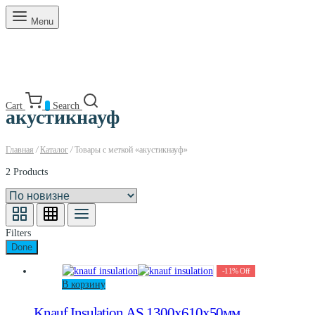
Menu
Cart
0
Search
акустикнауф
Главная
/
Каталог
/
Товары с меткой «акустикнауф»
2 Products
Filters
Done
-
11
%
Off
В корзину
Knauf Insulation АS 1300х610х50мм