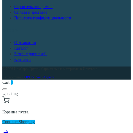
Строительство домов
Оплата и доставка
Политика конфиденциальности
Меню
О компании
Каталог
Бетон с доставкой
Контакты
© 2026 ИркСтройГрупп - Строительные материалы в Иркутске
Разработано в
OPUS | Web Agency
Cart
0
Updating…
Корзина пуста.
Continue Shopping