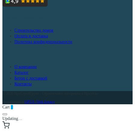
странице
товара.
Дополнительно
Строительство домов
Оплата и доставка
Политика конфиденциальности
Меню
О компании
Каталог
Бетон с доставкой
Контакты
© 2026 ИркСтройГрупп - Строительные материалы в Иркутске
Разработано в
OPUS | Web Agency
Cart
0
Updating…