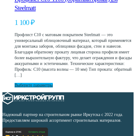
несколько
Steelmatt
вариаций.
Опции
1 100
₽
можно
выбрать
на
Профлист С10 с матовым покрытием Steelmatt — это
странице
универсальный облицовочный материал, который применяется
товара.
для монтажа заборов, облицовки фасадов, стен и навесов.
Благодаря обратному прокату лицевая сторона профиля имеет
более выразительную фактуру, что делает ограждения и фасады
аккуратными и эстетичными. Технические характеристики:
Профиль: С10 (высота волны — 10 мм) Тип проката: обратный
[…]
Этот
Выберите параметры
товар
имеет
несколько
вариаций.
Опции
Надежный партнер на строительном рынке Иркутска с 2022 года.
можно
Предоставляем широкий ассортимент строительных материалов.
выбрать
на