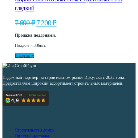
гладкий
Первоначальная
Текущая
7 600
₽
7 200
₽
цена
цена:
составляла
7
Продажа поддонами.
7
200 ₽.
600 ₽.
Поддон – 336шт.
В корзину
Надежный партнер на строительном рынке Иркутска с 2022 года.
Предоставляем широкий ассортимент строительных материалов.
Дополнительно
Строительство домов
Оплата и доставка