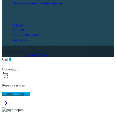
Политика конфиденциальности
Меню
О компании
Каталог
Бетон с доставкой
Контакты
© 2026 ИркСтройГрупп - Строительные материалы в Иркутске
Разработано в
OPUS | Web Agency
Cart
0
Updating…
Корзина пуста.
Continue Shopping