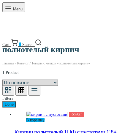
Menu
Cart
0
Search
полнотелый кирпич
Главная
/
Каталог
/
Товары с меткой «полнотелый кирпич»
1 Product
Filters
Done
-
5
%
Off
В корзину
Кирпич полнотелый 1НФ с пустотами 13%