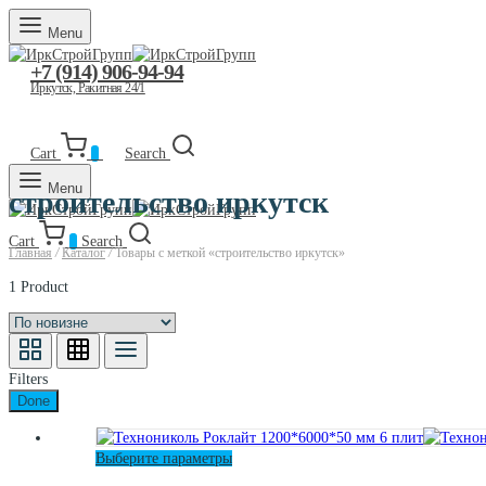
Menu
+7 (914) 906-94-94
Иркутск, Ракитная 24/1
Cart
0
Search
Menu
строительство иркутск
Cart
0
Search
Главная
/
Каталог
/
Товары с меткой «строительство иркутск»
1 Product
Filters
Done
Этот
Выберите параметры
товар