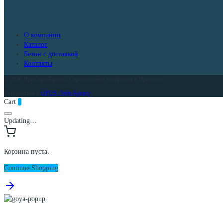
Меню
О компании
Каталог
Бетон с доставкой
Контакты
© 2026 ИркСтройГрупп - Строительные материалы в Иркутске
Разработано в
OPUS | Web Agency
Cart
0
Updating…
Корзина пуста.
Continue Shopping