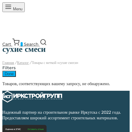
Menu
Cart
Search
0
сухие смеси
Главная
/
Каталог
/
Товары с меткой «сухие смеси»
Filters
Done
Товаров, соответствующих вашему запросу, не обнаружено.
Надежный партнер на строительном рынке Иркутска с 2022 года.
Предоставляем широкий ассортимент строительных материалов.