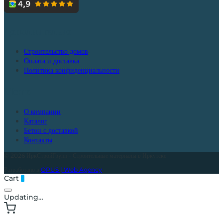
Дополнительно
Строительство домов
Оплата и доставка
Политика конфиденциальности
Меню
О компании
Каталог
Бетон с доставкой
Контакты
© 2026 ИркСтройГрупп - Строительные материалы в Иркутске
Разработано в
OPUS | Web Agency
Cart
0
Updating…