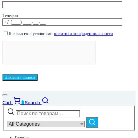
Телефон
Я согласен с условиями
политики конфиденциальности
Cart
Search
0
Искать:
Narrow
by
Поиск
category:
Главная