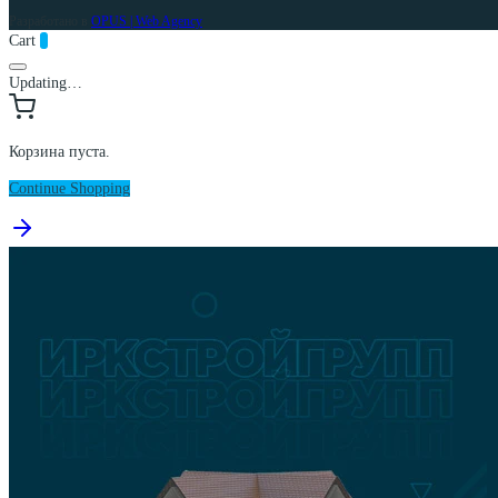
Разработано в
OPUS | Web Agency
Cart
0
Updating…
Корзина пуста.
Continue Shopping