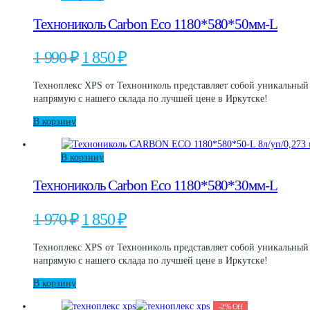
Технониколь Carbon Eco 1180*580*50мм-L
Первоначальная
Текущая
1 990
₽
1 850
₽
цена
цена:
составляла
1
Техноплекс XPS от Технониколь представляет собой уникальный
1
850 ₽.
напрямую с нашего склада по лучшей цене в Иркутске!
990 ₽.
В корзину
В корзину
Технониколь Carbon Eco 1180*580*30мм-L
Первоначальная
Текущая
1 970
₽
1 850
₽
цена
цена:
составляла
1
Техноплекс XPS от Технониколь представляет собой уникальный
1
850 ₽.
напрямую с нашего склада по лучшей цене в Иркутске!
970 ₽.
В корзину
-
2
%
Off