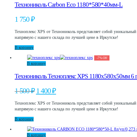
Технониколь Carbon Eco 1180*580*40мм-L
1 750
₽
Техноплекс XPS от Технониколь представляет собой уникальный
напрямую с нашего склада по лучшей цене в Иркутске!
В корзину
-
7
%
Off
В корзину
Технониколь Техноплекс XPS 1180х580х50мм 6 
Первоначальная
Текущая
1 500
₽
1 400
₽
цена
цена:
составляла
1
Техноплекс XPS от Технониколь представляет собой уникальный
1
400 ₽.
напрямую с нашего склада по лучшей цене в Иркутске!
500 ₽.
В корзину
В корзину