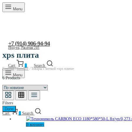
Menu
+7 (914) 906-94-94
Иркутск, Ракитная 24/1
xps плита
Cart
0
Search
Главная
/
Каталог
/
Товары с меткой «xps плита»
Menu
6 Products
Filters
Done
Cart
0
Search
В корзину