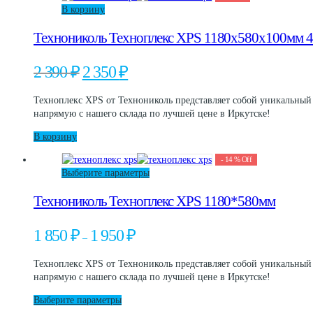
В корзину
Технониколь Техноплекс XPS 1180х580х100мм 4
Первоначальная
Текущая
2 390
₽
2 350
₽
цена
цена:
составляла
2
Техноплекс XPS от Технониколь представляет собой уникальный
2
350 ₽.
напрямую с нашего склада по лучшей цене в Иркутске!
390 ₽.
В корзину
-
14
%
Off
Этот
Выберите параметры
товар
Технониколь Техноплекс XPS 1180*580мм
имеет
несколько
вариаций.
Диапазон
1 850
₽
1 950
₽
–
Опции
цен:
можно
1
Техноплекс XPS от Технониколь представляет собой уникальный
выбрать
850 ₽
напрямую с нашего склада по лучшей цене в Иркутске!
на
–
странице
1
Этот
Выберите параметры
товара.
950 ₽
товар