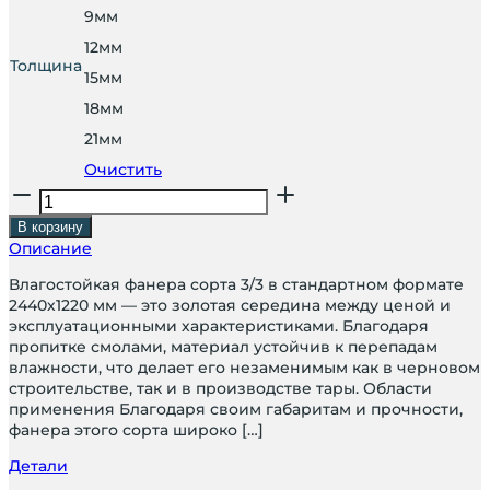
100 ₽
9мм
12мм
Толщина
15мм
18мм
21мм
Очистить
Количество
товара
В корзину
Фанера
Описание
сорт
3/3
Влагостойкая фанера сорта 3/3 в стандартном формате
2440х1220 мм — это золотая середина между ценой и
эксплуатационными характеристиками. Благодаря
пропитке смолами, материал устойчив к перепадам
влажности, что делает его незаменимым как в черновом
строительстве, так и в производстве тары. Области
применения Благодаря своим габаритам и прочности,
фанера этого сорта широко […]
Детали