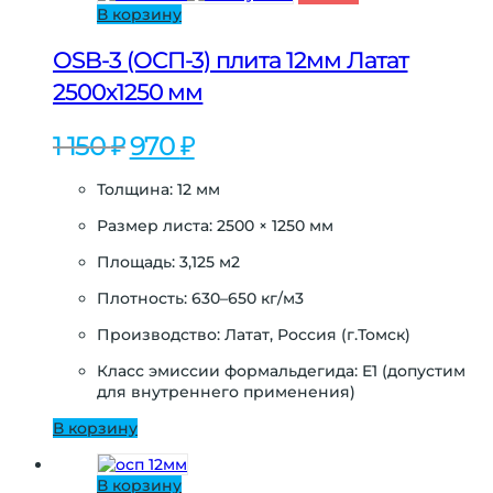
В корзину
OSB-3 (ОСП-3) плита 12мм Латат
2500х1250 мм
Первоначальная
Текущая
1 150
₽
970
₽
цена
цена:
составляла
970 ₽.
Толщина: 12 мм
1
150 ₽.
Размер листа: 2500 × 1250 мм
Площадь: 3,125 м2
Плотность: 630–650 кг/м3
Производство: Латат, Россия (г.Томск)
Класс эмиссии формальдегида: E1 (допустим
для внутреннего применения)
В корзину
В корзину