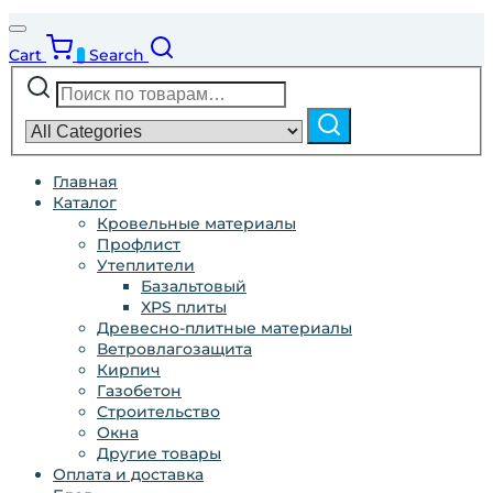
Cart
Search
0
Искать:
Narrow
by
Поиск
category:
Главная
Каталог
Кровельные материалы
Профлист
Утеплители
Базальтовый
XPS плиты
Древесно-плитные материалы
Ветровлагозащита
Кирпич
Газобетон
Строительство
Окна
Другие товары
Оплата и доставка