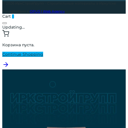
© 2026 ИркСтройГрупп - Строительные материалы в Иркутске
Разработано в
OPUS | Web Agency
Cart
0
Updating…
Корзина пуста.
Continue Shopping