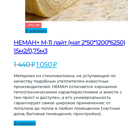
-
27
%
Off
В корзину
НЕМАН+ М-11 лайт (мат 2*50*1200*6250)
15м2/0,75м3
Первоначальная
Текущая
1 440
₽
1 050
₽
цена
цена:
составляла
1
Материал из стекловолокна, не уступающий по
1
050 ₽.
качеству подобным утеплителям известных
440 ₽.
производителей. НЕМАН отличается хорошими
теплотехническими характеристиками и вместе с
тем прост и доступен, а его универсальность
гарантирует самое широкое применение: от
потолков до полов в любом помещении (частные
дома, бытовые помещения, пристройки).
В корзину