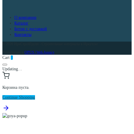
Меню
О компании
Каталог
Бетон с доставкой
Контакты
© 2026 ИркСтройГрупп - Строительные материалы в Иркутске
Разработано в
OPUS | Web Agency
Cart
0
Updating…
Корзина пуста.
Continue Shopping