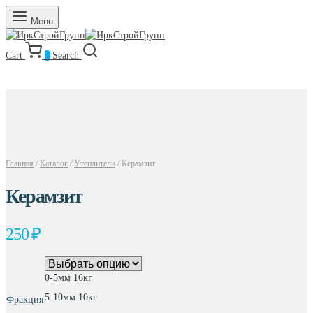
Menu
Cart
0
Search
Главная
/
Каталог
/
Утеплители
/
Керамзит
Керамзит
250
₽
0-5мм 16кг
5-10мм 10кг
Фракция