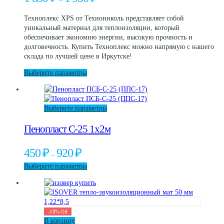
Опции
цен:
можно
1
Техноплекс XPS от Технониколь представляет собой
выбрать
850 ₽
уникальный материал для теплоизоляции, который
на
–
обеспечивает экономию энергии, высокую прочность и
странице
1
долговечность. Купить Техноплекс можно напрямую с нашего
товара.
950 ₽
склада по лучшей цене в Иркутске!
Этот
Выберите параметры
товар
имеет
несколько
Этот
Выберите параметры
вариаций.
товар
Опции
Пенопласт С-25 1х2м
имеет
можно
несколько
выбрать
вариаций.
на
Диапазон
450
₽
920
₽
–
Опции
странице
цен:
можно
Этот
Выберите параметры
товара.
450 ₽
выбрать
товар
–
на
имеет
920 ₽
странице
несколько
товара.
вариаций.
-
18
%
Off
Опции
В корзину
можно