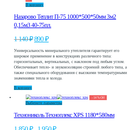
В корзину
Назарово Теплит П-75 1000*500*50мм 3м2
0,15м3 40-75пл.
Первоначальная
Текущая
1 140
₽
890
₽
цена
цена:
составляла
890 ₽.
Универсальность минерального утеплителя гарантирует его
1
широкое применение в конструкциях различного типа:
140 ₽.
горизонтальных, вертикальных, с наклоном под любым углом.
Обеспечивает тепло- и звукоизоляцию строений любого типа, а
также специального оборудования с высокими температурными
значениями тепла и холода.
В корзину
-
14
%
Off
Этот
Выберите параметры
товар
Технониколь Техноплекс XPS 1180*580мм
имеет
несколько
вариаций.
Диапазон
1 850
₽
1 950
₽
–