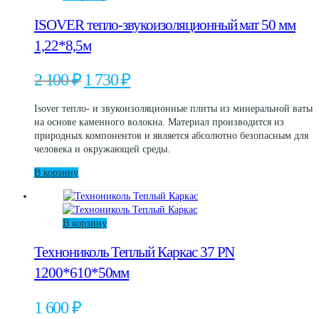
выбрать
ISOVER тепло-звукоизоляционный мат 50 мм
на
странице
1,22*8,5м
товара.
Первоначальная
Текущая
2 100
₽
1 730
₽
цена
цена:
составляла
1
Isover тепло- и звукоизоляционные плиты из минеральной ваты
2
730 ₽.
на основе каменного волокна. Материал производится из
100 ₽.
природных компонентов и является абсолютно безопасным для
человека и окружающей среды.
В корзину
В корзину
Технониколь Теплый Каркас 37 PN
1200*610*50мм
1 600
₽