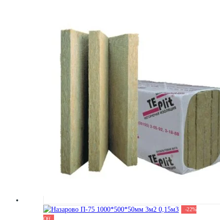
-
22
%
Off