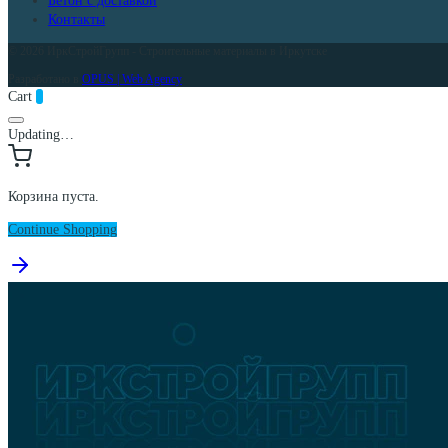
Бетон с доставкой
Контакты
© 2026 ИркСтройГрупп - Строительные материалы в Иркутске
Разработано в
OPUS | Web Agency
Cart
0
Updating…
Корзина пуста.
Continue Shopping