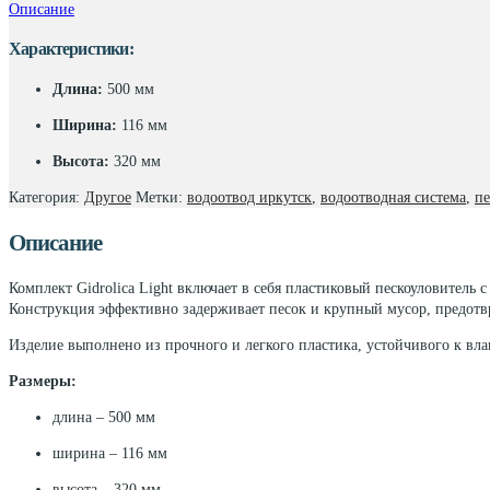
Описание
Gidrolica
Light:
Характеристики:
пескоуловитель
пластик+пластик
Длина:
500 мм
яч.
Ширина:
116 мм
Высота:
320 мм
Категория:
Другое
Метки:
водоотвод иркутск
,
водоотводная система
,
пе
Описание
Комплект Gidrolica Light включает в себя пластиковый пескоуловитель 
Конструкция эффективно задерживает песок и крупный мусор, предотвр
Изделие выполнено из прочного и легкого пластика, устойчивого к вл
Размеры:
длина – 500 мм
ширина – 116 мм
высота – 320 мм