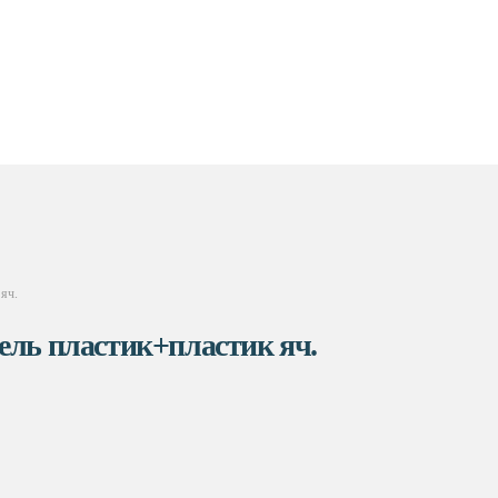
 яч.
тель пластик+пластик яч.