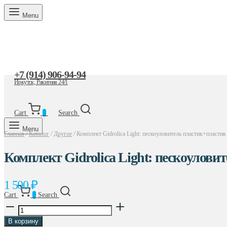
Menu
+7 (914) 906-94-94
Иркутск, Ракитная 24/1
Cart
0
Search
Menu
Главная
/
Каталог
/
Другое
/
Комплект Gidrolica Light: пескоуловитель пластик+пластик
Комплект Gidrolica Light: пескоулови
1 500
₽
Cart
0
Search
Количество
товара
В корзину
Комплект