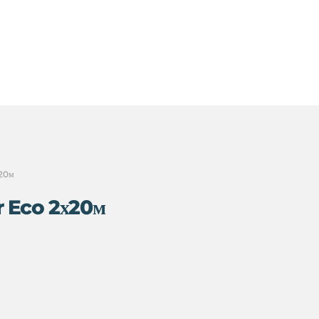
х20м
r Eco 2х20м