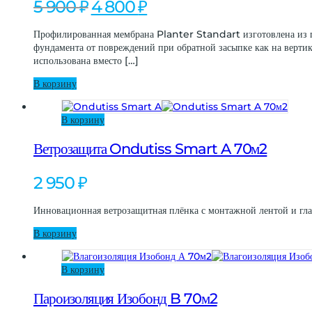
Первоначальная
Текущая
5 900
₽
4 800
₽
цена
цена:
составляла
4
Профилированная мембрана Planter Standart изготовлена из по
5
800 ₽.
фундамента от повреждений при обратной засыпке как на верти
900 ₽.
использована вместо […]
В корзину
В корзину
Ветрозащита Ondutiss Smart A 70м2
2 950
₽
Инновационная ветрозащитная плёнка с монтажной лентой и гла
В корзину
В корзину
Пароизоляция Изобонд B 70м2