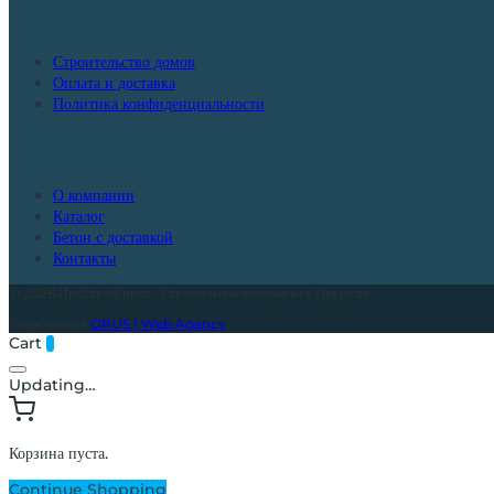
Дополнительно
Строительство домов
Оплата и доставка
Политика конфиденциальности
Меню
О компании
Каталог
Бетон с доставкой
Контакты
© 2026 ИркСтройГрупп - Строительные материалы в Иркутске
Разработано в
OPUS | Web Agency
Cart
0
Updating…
Корзина пуста.
Continue Shopping