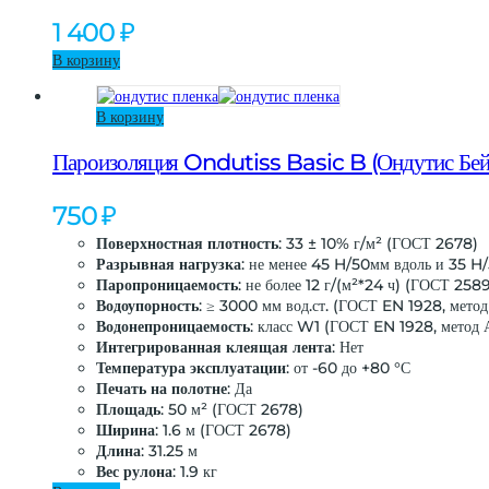
1 400
₽
В корзину
В корзину
Пароизоляция Ondutiss Basic B (Ондутис Бей
750
₽
Поверхностная плотность
: 33 ± 10% г/м² (ГОСТ 2678)
Разрывная нагрузка
: не менее 45 H/50мм вдоль и 35 
Паропроницаемость
: не более 12 г/(м²*24 ч) (ГОСТ 25
Водоупорность
: ≥ 3000 мм вод.ст. (ГОСТ EN 1928, метод
Водонепроницаемость
: класс W1 (ГОСТ EN 1928, метод 
Интегрированная клеящая лента
: Нет
Температура эксплуатации
: от -60 до +80 °С
Печать на полотне
: Да
Площадь
: 50 м² (ГОСТ 2678)
Ширина
: 1.6 м (ГОСТ 2678)
Длина
: 31.25 м
Вес рулона
: 1.9 кг