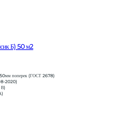
сик Б) 50 м2
H/50мм поперек (ГОСТ 2678)
898-2020)
 В)
А)