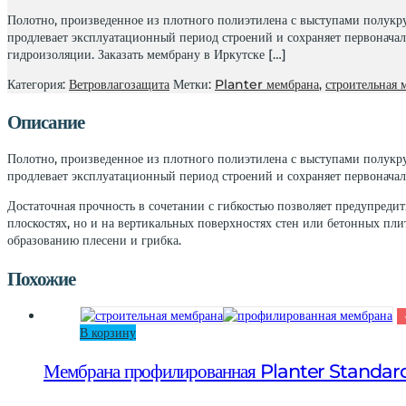
Planter
Полотно, произведенное из плотного полиэтилена с выступами полукр
Eco
продлевает эксплуатационный период строений и сохраняет первоначал
2х20м
гидроизоляции. Заказать мембрану в Иркутске […]
Категория:
Ветровлагозащита
Метки:
Planter мембрана
,
строительная 
Описание
Полотно, произведенное из плотного полиэтилена с выступами полукр
продлевает эксплуатационный период строений и сохраняет первоначал
Достаточная прочность в сочетании с гибкостью позволяет предупреди
плоскостях, но и на вертикальных поверхностях стен или бетонных пл
образованию плесени и грибка.
Похожие
В корзину
Мембрана профилированная Planter Standar