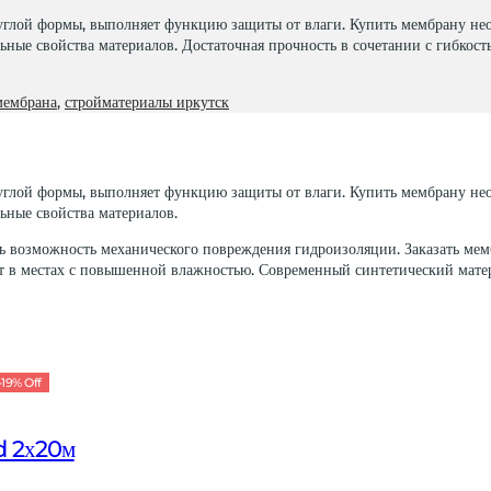
углой формы, выполняет функцию защиты от влаги. Купить мембрану нео
ьные свойства материалов. Достаточная прочность в сочетании с гибкос
мембрана
,
стройматериалы иркутск
углой формы, выполняет функцию защиты от влаги. Купить мембрану нео
ьные свойства материалов.
ть возможность механического повреждения гидроизоляции. Заказать мемб
ит в местах с повышенной влажностью. Современный синтетический мате
-
19
%
Off
d 2х20м