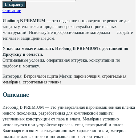
товара
В корзину
Пароизоляция
Описание
Изобонд
B
Изобонд B PREMIUM
— это надежное и проверенное решение для
Рremium
защиты утеплителя и продления срока службы строительных
Class
конструкций. Используйте профессиональные материалы — создайте
70м2
теплый и защищенный дом.
У нас вы можете заказать Изобонд B PREMIUM с доставкой по
Иркутску и области.
Оптимальные условия, оперативная отгрузка, консультации по
подбору и монтажу.
Категория:
Ветровлагозащита
Метки:
пароизоляция
,
строительная
мембрана
,
строительная пленка
Описание
Изобонд B PREMIUM — это универсальная пароизоляционная пленка
нового поколения, разработанная для комплексной защиты
утепленных конструкций от пара и влаги. Мембрана успешно
используется при устройстве кровель, стен, перекрытий и полов.
Благодаря высоким эксплуатационным характеристикам, материал
подходит для частного и промышленного строительства.