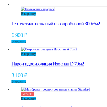
В корзину
Геотекстиль нетканый иглопробивной 300г/м2
6 900
₽
В корзину
В корзину
Паро-гидроизоляция Изоспан D 70м2
3 100
₽
В корзину
-
13
%
Off
В корзину