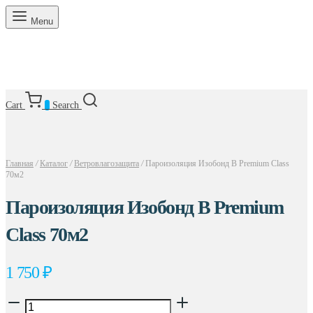
Menu
Cart
0
Search
Главная
/
Каталог
/
Ветровлагозащита
/
Пароизоляция Изобонд B Рremium Class
70м2
Пароизоляция Изобонд B Рremium
Class 70м2
1 750
₽
Количество