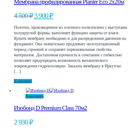
Мембрана профилированная Planter Eco 2х20м
Первоначальная
Текущая
4 500
₽
3 900
₽
цена
цена:
составляла
3
Полотно, произведенное из плотного полиэтилена с выступами
4
900 ₽.
полукруглой формы, выполняет функцию защиты от влаги.
500 ₽.
Купить мембрану необходимо и для распределения давления на
фундамент. Она значительно продлевает эксплуатационный
период строений и сохраняет первоначальные свойства
материалов. Достаточная прочность в сочетании с гибкостью
позволяет предупредить возможность механического
повреждения гидроизоляции. Заказать мембрану в Иркутске
[…]
В корзину
В корзину
Изобонд D Premium Class 70м2
2 930
₽