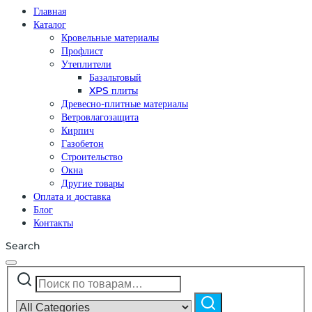
Главная
Каталог
Кровельные материалы
Профлист
Утеплители
Базальтовый
XPS плиты
Древесно-плитные материалы
Ветровлагозащита
Кирпич
Газобетон
Строительство
Окна
Другие товары
Оплата и доставка
Блог
Контакты
Search
Искать:
Narrow
by
Поиск
category: