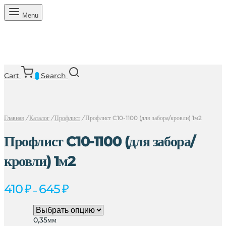
Menu
Cart
Search
0
Главная
/
Каталог
/
Профлист
/
Профлист C10-1100 (для забора/кровли) 1м2
Профлист C10-1100 (для забора/
кровли) 1м2
Диапазон
410
₽
645
₽
–
цен:
410 ₽
–
0,35мм
645 ₽