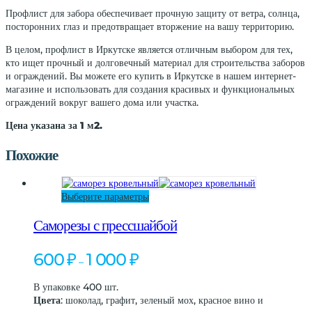
Профлист для забора обеспечивает прочную защиту от ветра, солнца,
посторонних глаз и предотвращает вторжение на вашу территорию.
В целом, профлист в Иркутске является отличным выбором для тех,
кто ищет прочный и долговечный материал для строительства заборов
и ограждений. Вы можете его купить в Иркутске в нашем интернет-
магазине и использовать для создания красивых и функциональных
ограждений вокруг вашего дома или участка.
Цена указана за 1 м2.
Похожие
Этот
Выберите параметры
товар
имеет
Саморезы с прессшайбой
несколько
вариаций.
Диапазон
600
₽
1 000
₽
–
Опции
цен:
можно
600 ₽
В упаковке 400 шт.
выбрать
–
Цвета
: шоколад, графит, зеленый мох, красное вино и
на
1