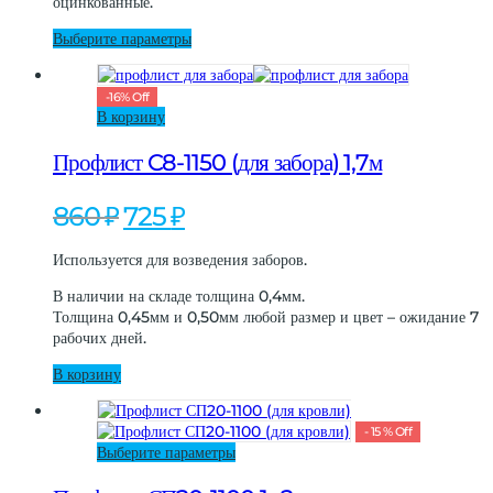
оцинкованные.
странице
000 ₽
товара.
Этот
Выберите параметры
товар
имеет
-
16
%
Off
несколько
В корзину
вариаций.
Опции
Профлист C8-1150 (для забора) 1,7м
можно
выбрать
на
Первоначальная
Текущая
860
₽
725
₽
странице
цена
цена:
товара.
составляла
725 ₽.
Используется для возведения заборов.
860 ₽.
В наличии на складе толщина 0,4мм.
Толщина 0,45мм и 0,50мм любой размер и цвет – ожидание 7
рабочих дней.
В корзину
-
15
%
Off
Этот
Выберите параметры
товар
имеет