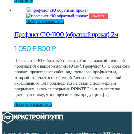
В корзину
-
24
%
Off
Этот
Выберите параметры
товар
имеет
Профлист С10-1100 (обратный прокат) 2м
несколько
вариаций.
Первоначальная
Текущая
1 050
₽
800
₽
Опции
цена
цена:
можно
составляла
800 ₽.
Профлист С-10 (обратный прокат): Универсальный стеновой
выбрать
1
профнастил с высотой волны 10 мм.\ Профлист С-10 обратного
на
050 ₽.
проката представляет собой вид стенового профнастила,
странице
который отличается от обычной “десятки” только стороной
товара.
окрашивания. Он производится из стали с полимерным
покрытием, включая покрытие PRINTECH, и имеет ту же
цветовую гамму, что и другие виды продукции. […]
Этот
Выберите параметры
товар
имеет
несколько
вариаций.
Опции
Надежный партнер на строительном рынке Иркутска с 2022 года.