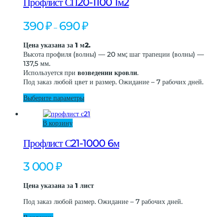
Профлист СП20-1100 1м2
несколько
вариаций.
Диапазон
390
₽
690
₽
–
Опции
цен:
можно
390 ₽
Цена указана за 1 м2.
выбрать
–
Высота профиля (волны) — 20 мм; шаг трапеции (волны) —
на
690 ₽
137,5 мм.
странице
Используется при
возведении кровли
.
товара.
Под заказ любой цвет и размер. Ожидание – 7 рабочих дней.
Этот
Выберите параметры
товар
имеет
В корзину
несколько
вариаций.
Профлист С21-1000 6м
Опции
можно
выбрать
3 000
₽
на
странице
Цена указана за 1 лист
товара.
Под заказ любой размер. Ожидание – 7 рабочих дней.