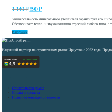
можно
выбрать
Первоначальная
Текущая
1 140
₽
890
₽
на
цена
цена:
странице
составляла
890 ₽.
Универсальность минерального утеплителя гарантирует его широ
товара.
1
Обеспечивает тепло- и звукоизоляцию строений любого типа, а 
140 ₽.
В корзину
Надежный партнер на строительном рынке Иркутска с 2022 года. Пред
Дополнительно
Строительство домов
Оплата и доставка
Политика конфиденциальности
Меню