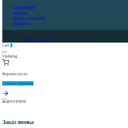
О компании
Каталог
Бетон с доставкой
Контакты
© 2026 ИркСтройГрупп - Строительные материалы в Иркутске
Разработано в
OPUS | Web Agency
Cart
0
Updating…
Корзина пуста.
Continue Shopping
Заказ звонка