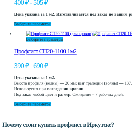
Диапазон
400
₽
505
₽
–
Опции
на
цен:
можно
странице
400 ₽
Цена указана за 1 м2. Изготавливается под заказ по вашим р
выбрать
товара.
–
на
505 ₽
Этот
Выберите параметры
странице
товар
товара.
имеет
Этот
Выберите параметры
несколько
товар
вариаций.
Профлист СП20-1100 1м2
имеет
Опции
несколько
можно
вариаций.
выбрать
Диапазон
390
₽
690
₽
–
Опции
на
цен:
можно
странице
390 ₽
Цена указана за 1 м2.
выбрать
товара.
–
Высота профиля (волны) — 20 мм; шаг трапеции (волны) — 137,
на
690 ₽
Используется при
возведении кровли
.
странице
Под заказ любой цвет и размер. Ожидание – 7 рабочих дней.
товара.
Этот
Выберите параметры
товар
имеет
несколько
Почему стоит купить профлист в Иркутске?
вариаций.
Опции