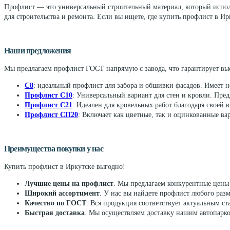
Профлист — это универсальный строительный материал, который исполь
можно
для строительства и ремонта. Если вы ищете, где купить профлист в 
выбрать
на
странице
товара.
Наши предложения
Мы предлагаем профлист ГОСТ напрямую с завода, что гарантирует выс
С8
: идеальный профлист для забора и обшивки фасадов. Имеет 
Профлист С10
: Универсальный вариант для стен и кровли. Пре
Профлист С21
: Идеален для кровельных работ благодаря своей 
Профлист СП20
: Включает как цветные, так и оцинкованные ва
Преимущества покупки у нас
Купить профлист в Иркутске выгодно!
Лучшие цены на профлист
. Мы предлагаем конкурентные цены 
Широкий ассортимент
. У нас вы найдете профлист любого раз
Качество по ГОСТ
. Вся продукция соответствует актуальным с
Быстрая доставка
. Мы осуществляем доставку нашим автопарко