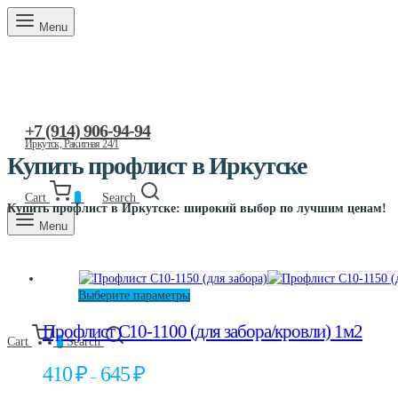
Menu
+7 (914) 906-94-94
Иркутск, Ракитная 24/1
Купить профлист в Иркутске
Cart
0
Search
Купить профлист в Иркутске: широкий выбор по лучшим ценам!
Menu
Этот
Выберите параметры
товар
Профлист C10-1100 (для забора/кровли) 1м2
имеет
Cart
0
Search
несколько
вариаций.
Диапазон
410
₽
645
₽
–
Опции
цен:
можно