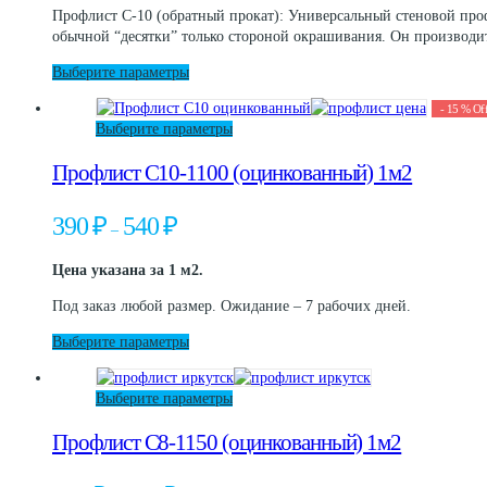
странице
составляла
800 ₽.
Профлист С-10 (обратный прокат): Универсальный стеновой проф
выбрать
товара.
1
обычной “десятки” только стороной окрашивания. Он производи
на
050 ₽.
странице
Этот
Выберите параметры
товара.
товар
-
15
%
Of
имеет
Этот
Выберите параметры
несколько
товар
вариаций.
Профлист С10-1100 (оцинкованный) 1м2
имеет
Опции
несколько
можно
вариаций.
выбрать
Диапазон
390
₽
540
₽
–
Опции
на
цен:
можно
странице
390 ₽
Цена указана за 1 м2.
выбрать
товара.
–
на
540 ₽
Под заказ любой размер. Ожидание – 7 рабочих дней.
странице
товара.
Этот
Выберите параметры
товар
имеет
Этот
Выберите параметры
несколько
товар
вариаций.
Профлист С8-1150 (оцинкованный) 1м2
имеет
Опции
несколько
можно
вариаций.
выбрать