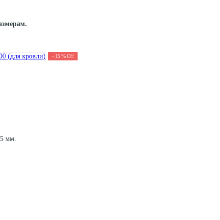
азмерам.
-
15
%
Off
5 мм.