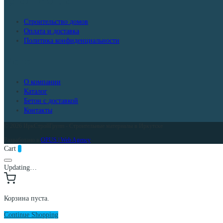
Дополнительно
Строительство домов
Оплата и доставка
Политика конфиденциальности
Меню
О компании
Каталог
Бетон с доставкой
Контакты
© 2026 ИркСтройГрупп - Строительные материалы в Иркутске
Разработано в
OPUS | Web Agency
Cart
0
Updating…
Корзина пуста.
Continue Shopping