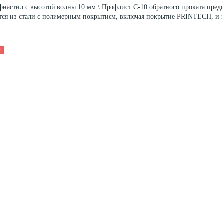
настил с высотой волны 10 мм.\ Профлист С-10 обратного проката предс
тся из стали с полимерным покрытием, включая покрытие PRINTECH, и и
f