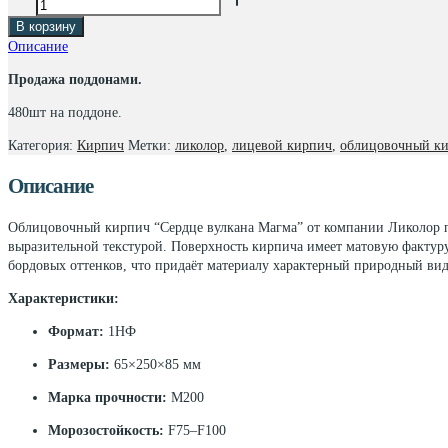
товара
В корзину
Сердце
Описание
вулкана
Магма
Продажа поддонами.
1НФ
65x250x85мм
480шт на поддоне.
Ликолор
Категория:
Кирпич
Метки:
ликолор
,
лицевой кирпич
,
облицовочный к
Описание
Облицовочный кирпич “Сердце вулкана Магма” от компании Ликолор пр
выразительной текстурой. Поверхность кирпича имеет матовую фактур
бордовых оттенков, что придаёт материалу характерный природный вид
Характеристики:
Формат:
1НФ
Размеры:
65×250×85 мм
Марка прочности:
М200
Морозостойкость:
F75–F100