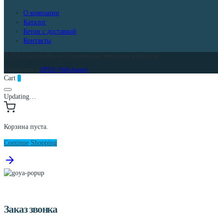
О компании
Каталог
Бетон с доставкой
Контакты
© 2026 ИркСтройГрупп - Строительные материалы в Иркутске
Разработано в
OPUS | Web Agency
Cart
0
Updating…
Корзина пуста.
Continue Shopping
Заказ звонка