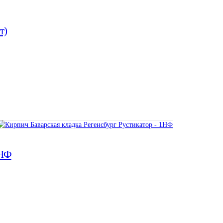
т)
5НФ