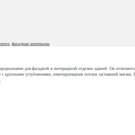
ирпич
,
фасадные материалы
едназначен для фасадной и интерьерной отделки зданий. Он отличаетс
у с крупными углублениями, имитирующими потоки застывшей магмы. Цв
.