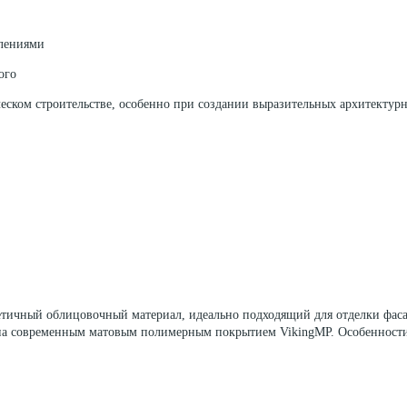
блениями
ого
еском строительстве, особенно при создании выразительных архитектур
етичный облицовочный материал, идеально подходящий для отделки фас
на современным матовым полимерным покрытием VikingMP. Особенности