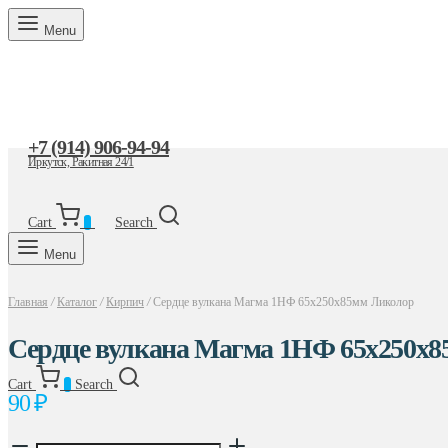
Menu
+7 (914) 906-94-94
Иркутск, Ракитная 24/1
Cart
0
Search
Menu
Главная
/
Каталог
/
Кирпич
/
Сердце вулкана Магма 1НФ 65x250x85мм Ликолор
Сердце вулкана Магма 1НФ 65x250x
Cart
0
Search
90
₽
Количество